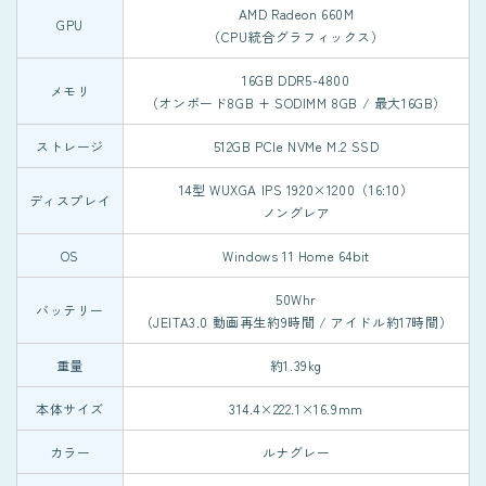
AMD Radeon 660M
GPU
（CPU統合グラフィックス）
16GB DDR5-4800
メモリ
（オンボード8GB + SODIMM 8GB / 最大16GB）
ストレージ
512GB PCIe NVMe M.2 SSD
14型 WUXGA IPS 1920×1200（16:10）
ディスプレイ
ノングレア
OS
Windows 11 Home 64bit
50Whr
バッテリー
（JEITA3.0 動画再生約9時間 / アイドル約17時間）
重量
約1.39kg
本体サイズ
314.4×222.1×16.9mm
カラー
ルナグレー