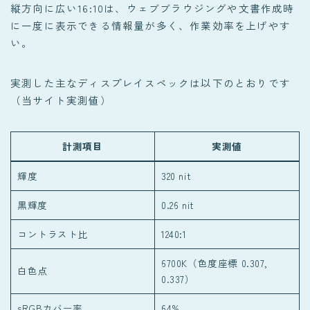
縦方向に広い16:10は、ウェブブラウジングや文書作成時
に一度に表示できる情報量が多く、作業効率を上げやす
い。
実測した主なディスプレイスペックは以下のとおりです
（当サイト実測値）
計測項目
実測値
輝度
320 nit
黒輝度
0.26 nit
コントラスト比
1240:1
6700K（色度座標 0.307,
白色点
0.337）
sRGBカバー率
64%