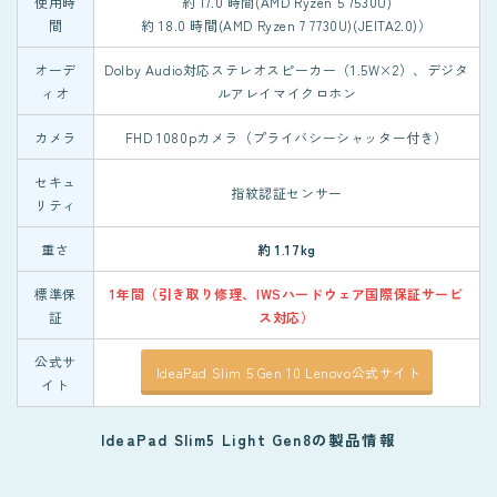
使用時
約 17.0 時間(AMD Ryzen 5 7530U)
間
約 18.0 時間(AMD Ryzen 7 7730U)(JEITA2.0)）
オーデ
Dolby Audio対応ステレオスピーカー（1.5W×2）、デジタ
ィオ
ルアレイマイクロホン
カメラ
FHD 1080pカメラ（プライバシーシャッター付き）
セキュ
指紋認証センサー
リティ
重さ
約 1.17kg
標準保
1年間（引き取り修理、IWSハードウェア国際保証サービ
証
ス対応）
公式サ
IdeaPad Slim 5 Gen 10 Lenovo公式サイト
イト
IdeaPad Slim5 Light Gen8の製品情報