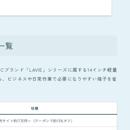
一覧
の個人向けPCブランド「LAVIE」シリーズに属する14インチ軽量
ら、ビジネスや日常作業で必要になりやすい端子を省
仕様
式サイト約17万円〜（クーポンで約15%オフ）