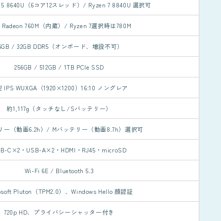
n 5 8640U（6コア12スレッド）/ Ryzen 7 8840U 選択可
 Radeon 760M（内蔵）/ Ryzen 7選択時は780M
6GB / 32GB DDR5（オンボード、増設不可）
256GB / 512GB / 1TB PCIe SSD
型 IPS WUXGA（1920×1200）16:10 ノングレア
約1,117g（タッチなし/Sバッテリー）
リー（動画6.2h）/ Mバッテリー（動画8.7h）選択可
SB-C×2・USB-A×2・HDMI・RJ45・microSD
Wi-Fi 6E / Bluetooth 5.3
osoft Pluton（TPM2.0）、Windows Hello 顔認証
720p HD、プライバシーシャッター付き