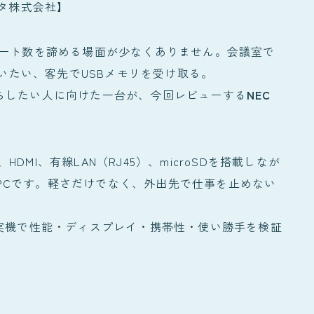
ータ株式会社】
ポート数を諦める場面が少なくありません。会議室で
使いたい、客先でUSBメモリを受け取る。
らしたい人に向けた一台が、今回レビューする
NEC
USB-A、HDMI、有線LAN（RJ45）、microSDを搭載しなが
ートPCです。軽さだけでなく、外出先で仕事を止めない
実機で性能・ディスプレイ・携帯性・使い勝手を検証